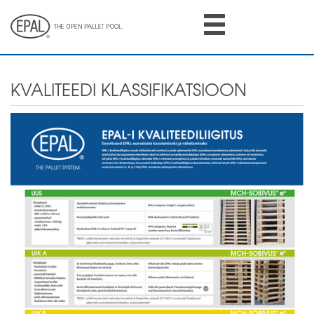
Skip
to
main
content
KVALITEEDI KLASSIFIKATSIOON