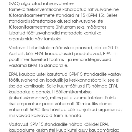
(FAO) algatatud rahvusvahelises
taimekaitsekonventsioonis kohaldatud rahvusvaheline
fütosanitaarmeetmete standard nr 15 (ISPM 15). Selles
standardis sätestatakse alused rahvusvaheliste
fütosanitaarmeetmete ühtlustamiseks, määrates
lubatud töötlusvahendid metsadele kahjulike
organismide hävitamiseks.
Vastavalt tehnilistele määrustele peavad, alates 2010.
Aastast, kõik EPAL kaubaaluseid puudutavad, EPAL –i
poolt litsentseeritud tootmis – ja remonditegevused
vastama ISPM 15 standardile.
EPAL kaubaalustel kasutatud ISPM15 standardile vastav
töötlusvahend on looduslik ja keskkonnasõbralik; see ei
sisalda kemikaale. Selle kuumtöötlus (HT) hõlmab EPAL
kaubaaluste panekut töötlemiskambrisse
(kuivatuskambrisse), milles puitu kuumutatakse. Puidu
sisetemperatuur peab vähemalt 30 minutiks olema
vähemalt 56°C. See hävitab kõik kahjulikud organismid,
mis võivad kasvavaid taimi rünnata.
Vastavust ISPM15 standardile näitab kõikidel EPAL
kaubaaluste keskmistel kuubikutel asuv kaubamärgiga