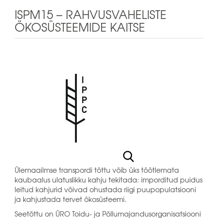
ISPM15 – RAHVUSVAHELISTE
ÖKOSÜSTEEMIDE KAITSE
Ülemaailmse transpordi tõttu võib üks töötlemata
kaubaalus ulatuslikku kahju tekitada: imporditud puidus
leitud kahjurid võivad ohustada riigi puupopulatsiooni
ja kahjustada tervet ökosüsteemi.
Seetõttu on ÜRO Toidu- ja Põllumajandusorganisatsiooni