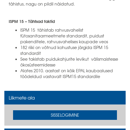
tähistus, nagu on pildil näidatud.
ISPM 15 – Tähtsad faktid
ISPM 15 tähistab rahvusvahelist
fütosanitaarmeetmete standardit, puidust
pakenditele, rahvusvahelises kaupade veos
182 riiki on võtnud kohustuse järgida ISPM 15
standardit
See takistab puidukahjurite levikut välismaistesse
ökosüsteemidesse
Alates 2010. aastast on kõik EPAL kaubaalused
töödeldud vastavalt ISPM15 standardile
Liikmete ala
SISSELOGIMINE