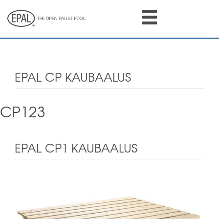
Skip
to
main
content
EPAL CP KAUBAALUS
CP123
EPAL CP1 KAUBAALUS